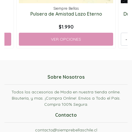
Siempre Bellas
Pulsera de Amistad Lazo Eterno
Dúo
$1.990
VER OPCIONES
-
Sobre Nosotros
Todos los accesorios de Moda en nuestra tienda online.
Bisutería, y mas. ¡Compra Online!. Envíos a Todo el País.
Compra 100% Segura.
Contacto
contacto@siemprebellaschile.cl