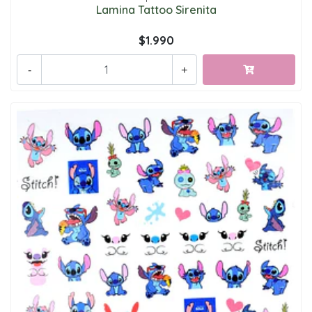
Lamina Tattoo Sirenita
$1.990
-
+