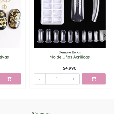
Siempre Bellas
tivas
Molde Uñas Acrilicas
$4.990
-
+
Síguenos