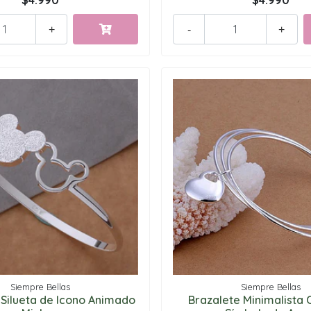
$4.990
$4.990
+
-
+
Siempre Bellas
Siempre Bellas
 Silueta de Icono Animado
Brazalete Minimalista 