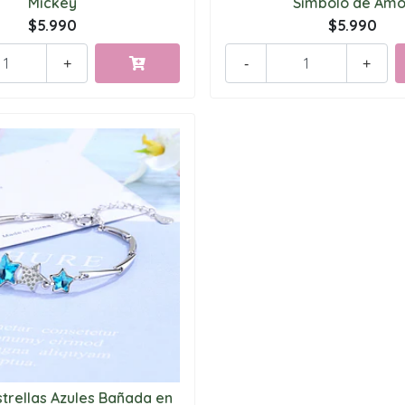
Mickey
Símbolo de Amo
$5.990
$5.990
+
-
+
strellas Azules Bañada en