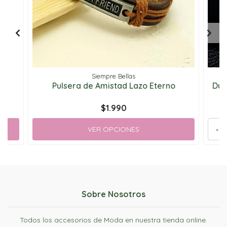
Siempre Bellas
Pulsera de Amistad Lazo Eterno
Dúo
$1.990
VER OPCIONES
-
Sobre Nosotros
Todos los accesorios de Moda en nuestra tienda online.