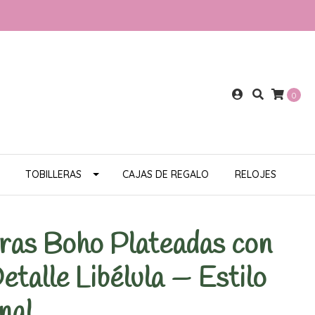
0
TOBILLERAS
CAJAS DE REGALO
RELOJES
eras Boho Plateadas con
etalle Libélula — Estilo
nal