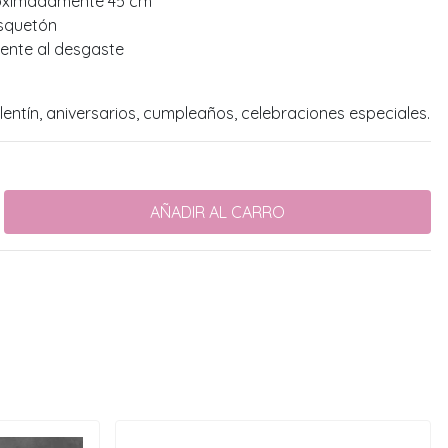
oximadamente 45 cm
osquetón
tente al desgaste
entín, aniversarios, cumpleaños, celebraciones especiales.