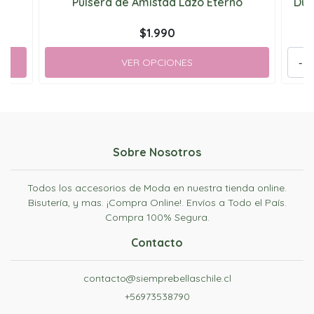
sa
Pulsera de Amistad Lazo Eterno
Dúo
$1.990
VER OPCIONES
-
Sobre Nosotros
Todos los accesorios de Moda en nuestra tienda online.
Bisutería, y mas. ¡Compra Online!. Envíos a Todo el País.
Compra 100% Segura.
Contacto
contacto@siemprebellaschile.cl
+56973538790