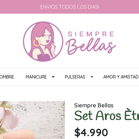
ENVIOS TODOS LOS DIAS!
HOMBRE
MANICURE
PULSERAS
AMOR Y AMISTAD
Siempre Bellas
Set Aros Èt
$4.990