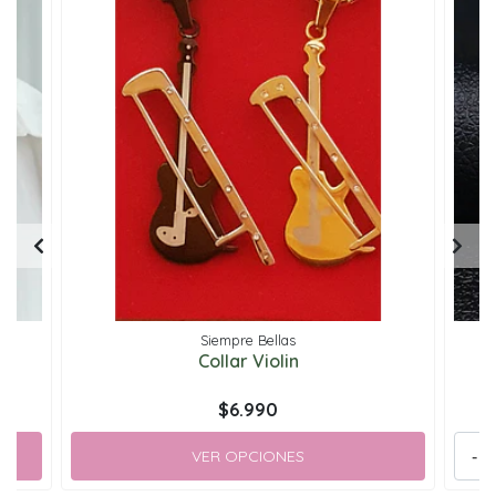
Siempre Bellas
sa
Collar Violin
$6.990
VER OPCIONES
-